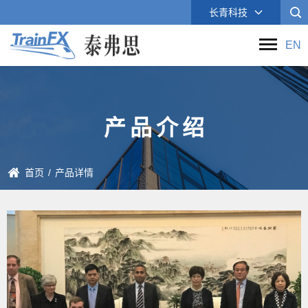
长青科技
EN
产
品
介
绍
首页
/
产品详情