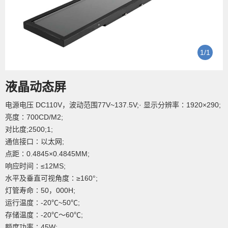
1
/
1
液晶动态屏
电源电压 DC110V，波动范围77V~137.5V;· 显示分辨率∶1920×290;
亮度∶700CD/M2;
对比度;2500;1;
通信接口∶以太网;
点距∶0.4845×0.4845MM;
响应时间∶≤12MS;
水平及垂直可视角度∶≥160°;
灯管寿命∶50，000H;
运行温度∶-20℃~50℃;
存储温度∶-20℃～60℃;
额度功率∶45W;