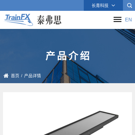
长青科技
EN
产
品
介
绍
首页
/
产品详情